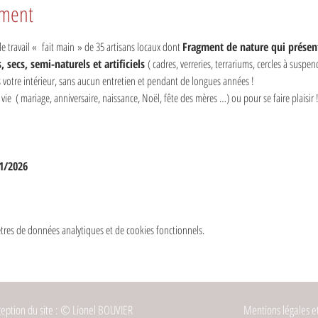
ement
e travail «  fait main » de 35 artisans locaux dont 
Fragment de nature qui présent
 secs, semi-naturels et artificiels 
( cadres, verreries, terrariums, cercles à suspen
 votre intérieur, sans aucun entretien et pendant de longues années ! 
 vie  ( mariage, anniversaire, naissance, Noël, fête des mères …) ou pour se faire plaisir 
1/2026
res de données analytiques et de cookies fonctionnels.
eption du site : © Lionel BOUVIER
Mentions légales et