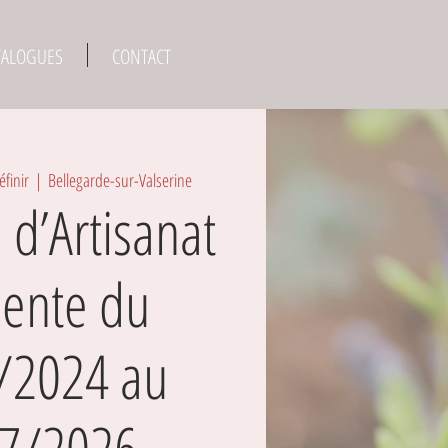
TALOGUES
CONTACT
éfinir
  |  
Bellegarde-sur-Valserine
 d’Artisanat
sente du
/2024 au