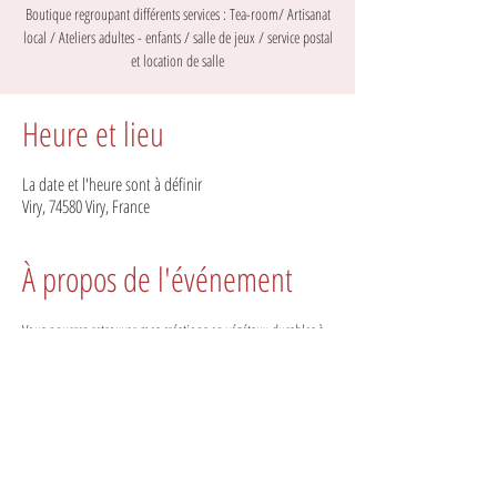
Boutique regroupant différents services : Tea-room/ Artisanat
local / Ateliers adultes - enfants / salle de jeux / service postal
et location de salle
Heure et lieu
La date et l'heure sont à définir
Viry, 74580 Viry, France
À propos de l'événement
Vous pourrez retrouver mes créations en végétaux durables à 
partir du 24/09/2025 ! 🌸
Les horaires d’ouverture sont :
du mardi au samedi de 9h à 19h 
Fermeture le dimanche et lundi 