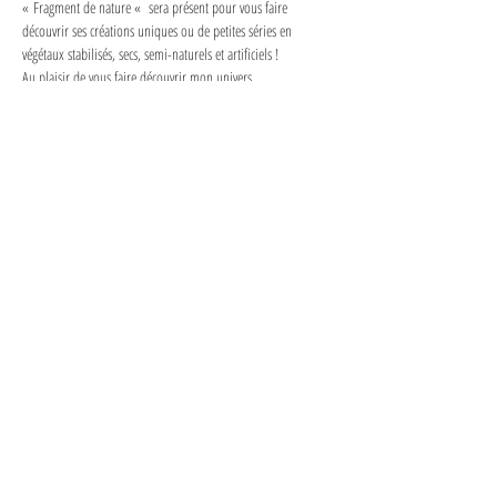
« Fragment de nature «  sera présent pour vous faire 
découvrir ses créations uniques ou de petites séries en 
végétaux stabilisés, secs, semi-naturels et artificiels !
Au plaisir de vous faire découvrir mon univers .
On vous attend nombreux !
© 2025 - Fragment de nature / Conception du site : © Lionel BOUVIER
Mentions légales et politique de confidentialité