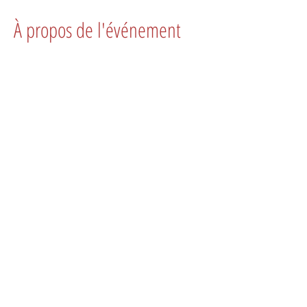
À propos de l'événement
L’événement aura lieu en extérieur devant la Mairie et en 
intérieur dans la salle des fêtes située derrière la Mairie .
© 2025 - Fragment de nature / Conception du site : © Lionel BOUVIER
Mentions légales et politique de confidentialité